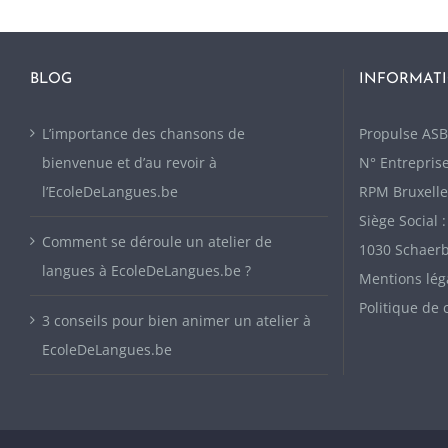
BLOG
INFORMATI
L’importance des chansons de
P
ropulse ASB
bienvenue et d’au revoir à
N° Entreprise
l’EcoleDeLangues.be
RPM Bruxelle
Siège Social 
Comment se déroule un atelier de
1030 Schaer
langues à EcoleDeLangues.be ?
Mentions lég
Politique de 
3 conseils pour bien animer un atelier à
EcoleDeLangues.be