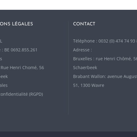
ONS LÉGALES
CONTACT
L
Téléphone : 0032 (0) 474 74 93
 : BE 0692.855.261
Adresse :
s
Bruxelles : rue Henri Chômé, 5
: Rue Henri Chomé, 56
Schaerbeek
beek
Brabant Wallon: avenue Augus
ales
51, 1300 Wavre
confidentialité (RGPD)