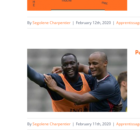
By
Segolene Charpentier
|
February 12th, 2020
|
Apprentissag
P
By
Segolene Charpentier
|
February 11th, 2020
|
Apprentissag