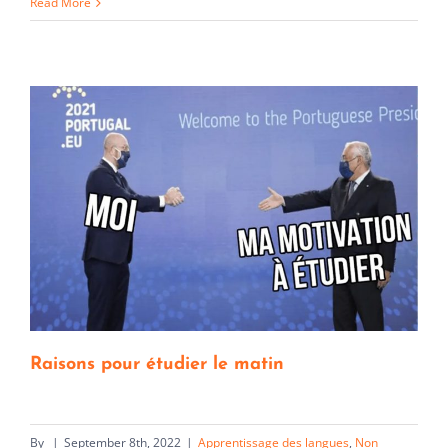
Read More
Raisons pour étudier le matin
By
|
September 8th, 2022
|
Apprentissage des langues
,
Non