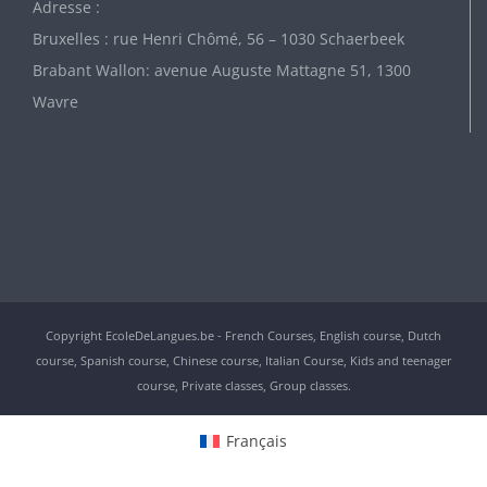
Adresse :
Bruxelles : rue Henri Chômé, 56 – 1030 Schaerbeek
Brabant Wallon: avenue Auguste Mattagne 51, 1300
Wavre
Copyright EcoleDeLangues.be - French Courses, English course, Dutch
course, Spanish course, Chinese course, Italian Course, Kids and teenager
course, Private classes, Group classes.
Français