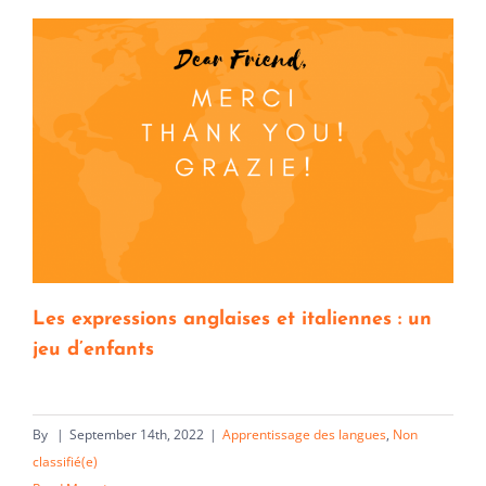
Les expressions anglaises et italiennes : un
jeu d’enfants
By
|
September 14th, 2022
|
Apprentissage des langues
,
Non
classifié(e)