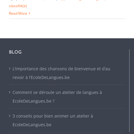
classifié(e)
Read More
BLOG
L’importance des chansons de bienvenue et d’au
revoir à l’EcoleDeLangues.be
Comment se déroule un atelier de langues à
EcoleDeLangues.be ?
3 conseils pour bien animer un atelier à
EcoleDeLangues.be