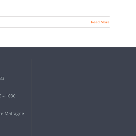
Read More
 83
6 – 1030
te Mattagne