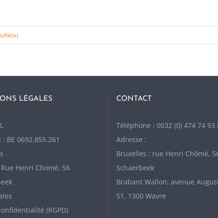
sifié(e)
ONS LÉGALES
CONTACT
L
Téléphone : 0032 (0) 474 74 93
 : BE 0692.855.261
Adresse :
s
Bruxelles : rue Henri Chômé, 5
: Rue Henri Chomé, 56
Schaerbeek
beek
Brabant Wallon: avenue Augus
ales
51, 1300 Wavre
confidentialité (RGPD)