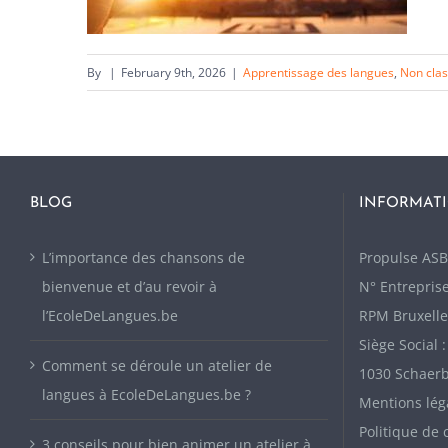
By
|
February 9th, 2026
|
Apprentissage des langues
,
Non clas
BLOG
INFORMATI
L’importance des chansons de
P
ropulse ASB
bienvenue et d’au revoir à
N° Entreprise
l’EcoleDeLangues.be
RPM Bruxelle
Siège Social 
Comment se déroule un atelier de
1030 Schaer
langues à EcoleDeLangues.be ?
Mentions lég
Politique de 
3 conseils pour bien animer un atelier à