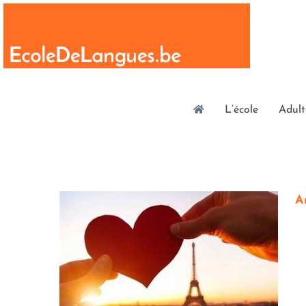
Skip
to
content
L’école
Adult
A