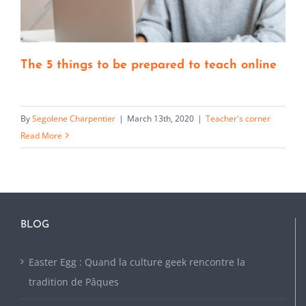
The 5 things to be prepared to teach online
By
Segolene Charpentier
|
March 13th, 2020
|
Teacher's corner
Read More
BLOG
Easter Egg : Quand la culture geek rencontre la
tradition de Pâques