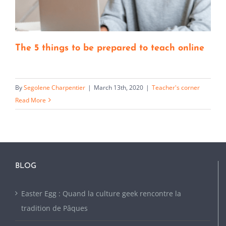
The 5 things to be prepared to teach online
By
Segolene Charpentier
|
March 13th, 2020
|
Teacher's corner
Read More
BLOG
Easter Egg : Quand la culture geek rencontre la
tradition de Pâques