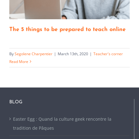
The 5 things to be prepared to teach online
By
Segolene Charpentier
|
March 13th, 2020
|
Teacher's corner
Read More
BLOG
Easter Egg : Quand la culture geek rencontre la
tradition de Pâques