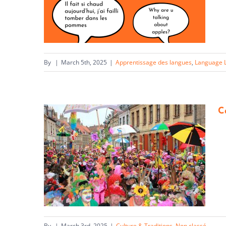
By
|
March 5th, 2025
|
Apprentissage des langues
,
Language 
C
By
|
March 3rd, 2025
|
Culture & Traditions
,
Non classé