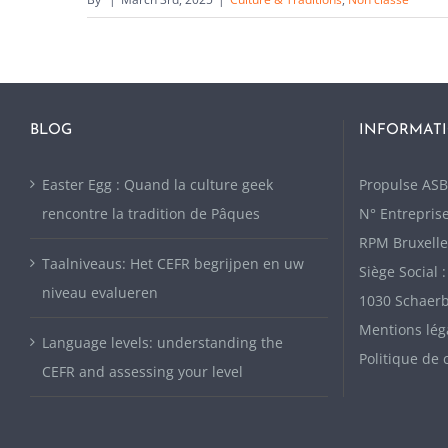
BLOG
INFORMATI
Easter Egg : Quand la culture geek
P
ropulse ASB
rencontre la tradition de Pâques
N° Entreprise
RPM Bruxelle
Taalniveaus: Het CEFR begrijpen en uw
Siège Social 
niveau evalueren
1030 Schaer
Mentions lég
Language levels: understanding the
Politique de 
CEFR and assessing your level