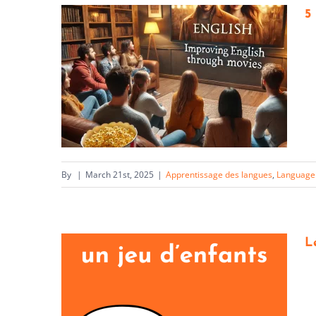
5
By
|
March 21st, 2025
|
Apprentissage des langues
,
Language
L