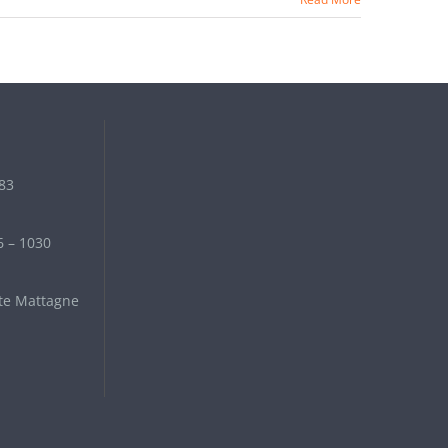
 83
6 – 1030
te Mattagne