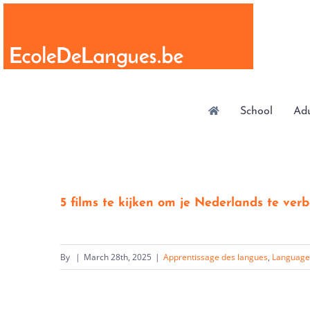
Skip
to
content
School
Adu
5 films te kijken om je Nederlands te ver
By
|
March 28th, 2025
|
Apprentissage des langues
,
Language