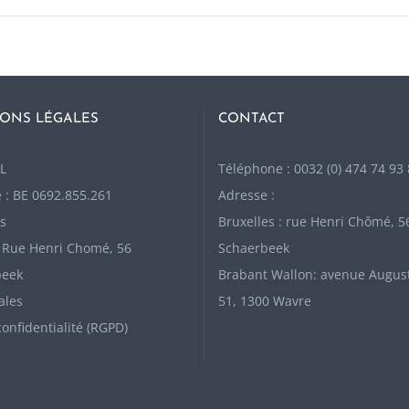
ONS LÉGALES
CONTACT
L
Téléphone : 0032 (0) 474 74 93
 : BE 0692.855.261
Adresse :
s
Bruxelles : rue Henri Chômé, 5
: Rue Henri Chomé, 56
Schaerbeek
beek
Brabant Wallon: avenue Augus
ales
51, 1300 Wavre
confidentialité (RGPD)