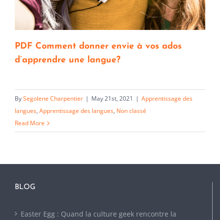
PDF Comment donner envie à vos ados
d’apprendre une langue?
By
Segolene Charpentier
|
May 21st, 2021
|
Apprentissage des
langues
,
Apprentissage des langues
,
Non classé
Read More
BLOG
Easter Egg : Quand la culture geek rencontre la