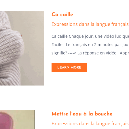
Ca caille
Expressions dans la langue françai
Ca caille Chaque jour, une vidéo ludiqu
Facile! Le français en 2 minutes par jour
signifie? ----> La réponse en vidéo ! App
LEARN MORE
Mettre l’eau à la bouche
Expressions dans la langue françai