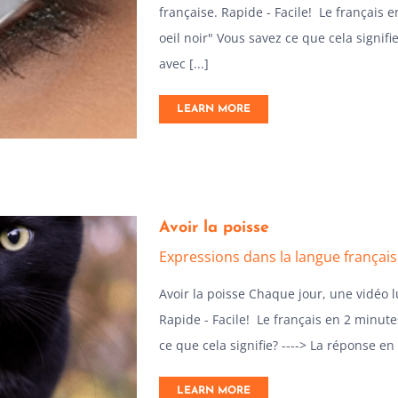
française. Rapide - Facile! Le français e
oeil noir" Vous savez ce que cela signif
avec [...]
LEARN MORE
Avoir la poisse
Expressions dans la langue françai
Avoir la poisse Chaque jour, une vidéo 
Rapide - Facile! Le français en 2 minutes
ce que cela signifie? ----> La réponse en
LEARN MORE