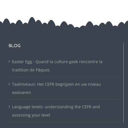
BLOG
Easter Egg : Quand la culture geek rencontre la
tradition de Pâques
Taalniveaus: Het CEFR begrijpen en uw niveau
evalueren
Language levels: understanding the CEFR and
assessing your level