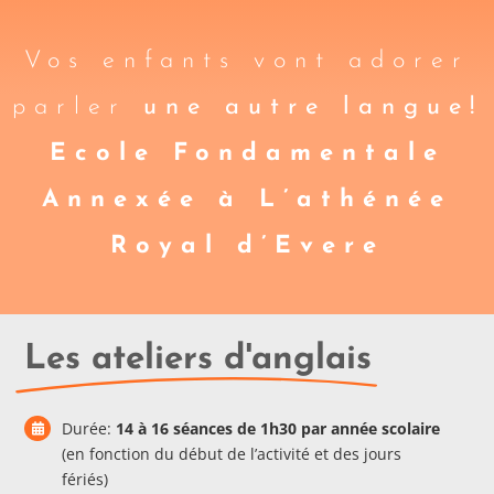
Vos enfants vont adorer
parler
une autre langue!
Ecole Fondamentale
Annexée à L’athénée
Royal d’Evere
Les ateliers d'anglais
Durée:
14 à 16
séances
de 1h30 par année scolaire
(en fonction du début de l’activité et des jours
fériés)