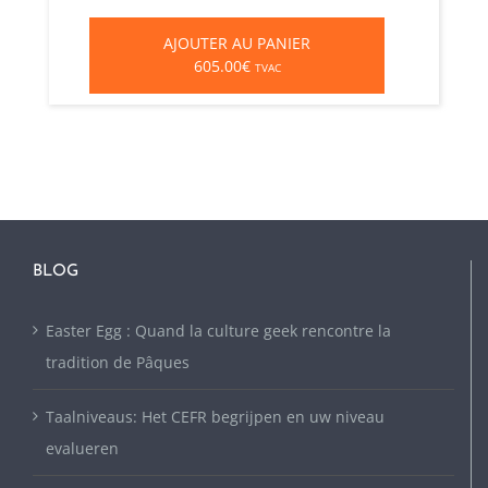
AJOUTER AU PANIER
605.00€
TVAC
BLOG
Easter Egg : Quand la culture geek rencontre la
tradition de Pâques
Taalniveaus: Het CEFR begrijpen en uw niveau
evalueren