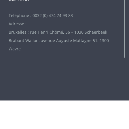
Téléphone : 0032 (0) 474 74 93 83
Adresse :
Bruxelles : rue Henri Chômé, 56 – 1030 Schaerbeek
Brabant Wallon: avenue Auguste Mattagne 51, 1300
Wavre
Copyright EcoleDeLangues.be - French Courses, English course, Ducth
course, Spanish course, Chinese course, Italian Course, Kids and teenager
course, Private classes, Group classes.