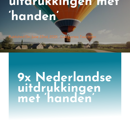
uitdrukkingen met
‘handen’
Published On: June 22nd, 2020
Categories:
Taal leren
9x Nederlandse
uitdrukkingen
met ‘handen’