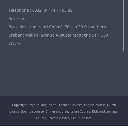
Téléphone : 0032 (0) 474 74 93 83
Adresse :
Bruxelles : rue Henri Chômé, 56 – 1030 Schaerbeek
Brabant Wallon: avenue Auguste Mattagne 51, 1300
Wavre
Copyright EcoleDeLangues.be - French Courses, English course, Ducth
course, Spanish course, Chinese course, Italian Course, Kids and teenager
course, Private classes, Group classes.