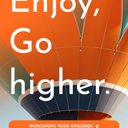
Enjoy,
Kinderen (4-11)
Stages
Go
Blog
B2B
higher.
Contact
Job
WORKSHOPS VOOR KINDEREN