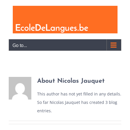
Skip
to
content
Go to...
About
Nicolas Jauquet
This author has not yet filled in any details.
So far Nicolas Jauquet has created 3 blog
entries.