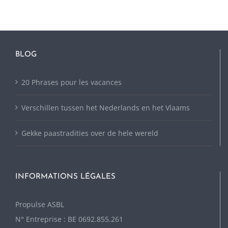
BLOG
20 Phrases pour les vacances
Verschillen tussen het Nederlands en het Vlaams
Gekke paastradities over de hele wereld
INFORMATIONS LÉGALES
P
ropulse ASBL
N° Entreprise : BE 0692.855.261