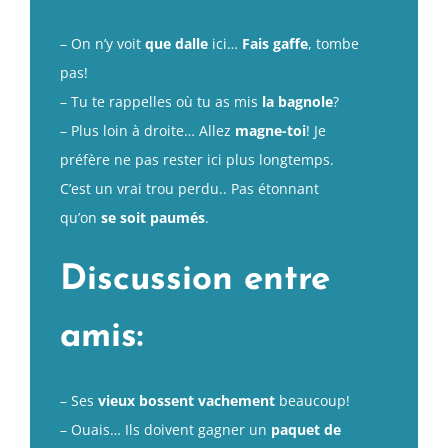
– On n’y voit
que dalle
ici…
Fais gaffe
, tombe
pas!
– Tu te rappelles où tu as mis
la bagnole
?
– Plus loin à droite… Allez
magne-toi
! Je
préfère ne pas rester ici plus longtemps.
C’est un vrai trou perdu.. Pas étonnant
qu’on
se soit paumés
.
Discussion entre
amis:
– Ses
vieux
bossent vachement
beaucoup!
– Ouais… Ils doivent gagner un
paquet de