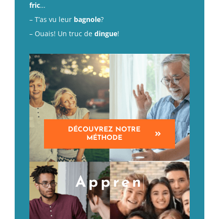
fric
…
– T’as vu leur
bagnole
?
– Ouais! Un truc de
dingue
!
DÉCOUVREZ NOTRE
MÉTHODE