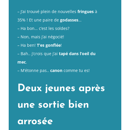
– J’ai trouvé plein de nouvelles
fringues
à
35% ! Et une paire de
godasses
…
– Ha bon… c’est les soldes?
– Non, mais j’ai négocié!
– Ha ben!
T’es gonflée
!
– Bah.. j’crois que j’ai
tapé dans l’oeil du
mec
.
– M’étonne pas..
canon
comme tu es!
Deux jeunes après
une sortie bien
arrosée