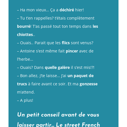
– Ha mon vieux… Ça a
déchiré
hier!
– Tu t’en rappelles? t’étais complètement
bourré
! T’as passé tout ton temps dans
les
chiottes
..
– Ouais.. Parait que les
flics
sont venus?
– Antoine s’est même fait
pincer
avec de
l’herbe…
– Ouais? Dans
quelle galère
il s’est mis!?!
– Bon allez, j’te laisse… J’ai
un paquet de
trucs
à faire avant ce soir. Et ma
gonzesse
m’attend.
– A plus!
Un petit conseil avant de vous
laisser partir… Le street French