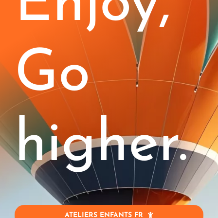
Enjoy,
Enfants (4-11)
Stages
Go
Blog
Jobs
higher.
Entreprise
Contact
Mon Compte
ATELIERS ENFANTS FR