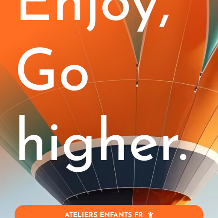
Enjoy,
Enfants (4-11)
Stages
Go
Blog
Jobs
higher.
Entreprise
Contact
Mon Compte
ATELIERS ENFANTS FR