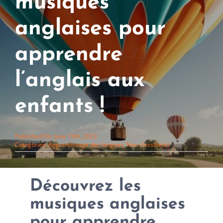
musiques
anglaises pour
apprendre
l’anglais aux
enfants !
Published On: June 19th, 2023
Categories:
Apprentissage des langues
,
Non classifié(e)
Découvrez les
musiques anglaises
pour apprendre