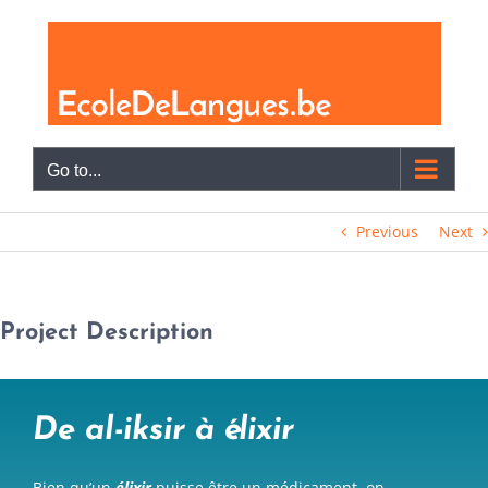
Skip
to
content
Go to...
Previous
Next
Project Description
De al-iksir à élixir
Bien qu’un
élixir
puisse être un médicament, on