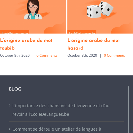
L’origine arabe du mot
L’origine arabe du mot
toubib
hasard
October 8th, 2020
|
0 Comments
October 8th, 2020
|
0 Comments
BLOG
L’importance des chansons de bienvenue et d’au
revoir à l’EcoleDeLangues.be
Comment se déroule un atelier de langues à