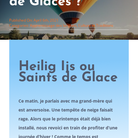
de Glaces ?
Published On: April 6th, 2021
Categories:
Apprentissage des langues
,
Culture et Traditions
Heilig Ijs ou
Saints de Glace
Ce matin, je parlais avec ma grand-mère qui
est anversoise. Une tempête de neige faisait
rage.
Alors que le printemps était déjà bien
installé, nous revoici en train de profiter d’une
journée d’hiver ! Comme le temps est