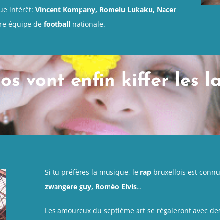
ue intérêt:
Vincent Kompany, Romelu Lukaku, Nacer
tre équipe de
football
nationale.
os vont enfin kiffer les l
Si tu préfères la musique, le
rap
bruxellois est connu 
zwangere guy, Roméo Elvis
…
Les amoureux du septième art se régaleront avec de