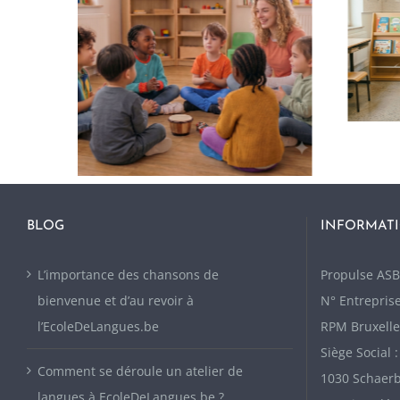
BLOG
INFORMATI
L’importance des chansons de
P
ropulse ASB
bienvenue et d’au revoir à
N° Entreprise
l’EcoleDeLangues.be
RPM Bruxelle
Siège Social 
Comment se déroule un atelier de
1030 Schaer
langues à EcoleDeLangues.be ?
Mentions lég
Politique de 
3 conseils pour bien animer un atelier à