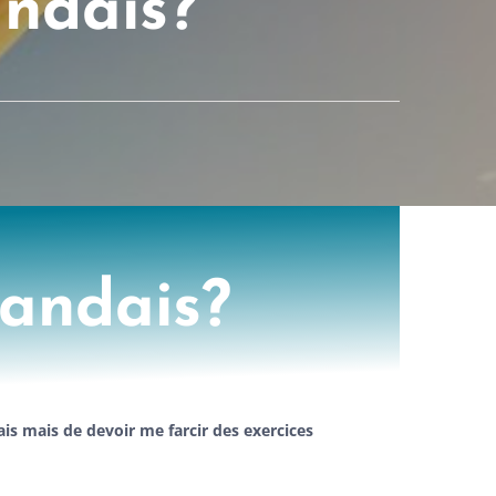
andais?
landais?
lais mais de devoir me farcir des exercices