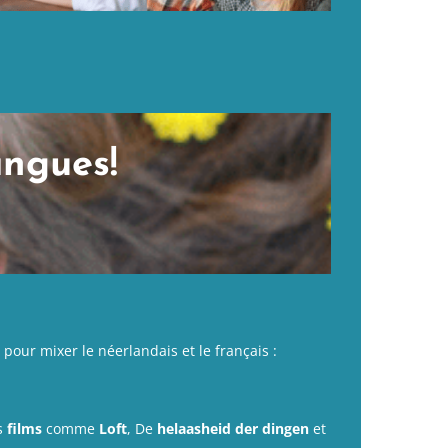
angues!
pour mixer le néerlandais et le français :
s
films
comme
Loft
, De
helaasheid der dingen
et