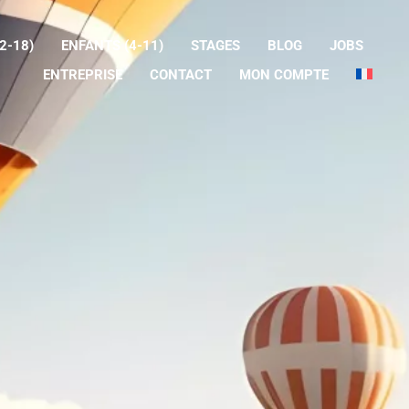
2-18)
ENFANTS (4-11)
STAGES
BLOG
JOBS
ENTREPRISE
CONTACT
MON COMPTE