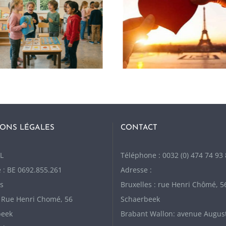
ONS LÉGALES
CONTACT
L
Téléphone : 0032 (0) 474 74 93
 : BE 0692.855.261
Adresse :
s
Bruxelles : rue Henri Chômé, 5
: Rue Henri Chomé, 56
Schaerbeek
beek
Brabant Wallon: avenue Augus
ales
51, 1300 Wavre
confidentialité (RGPD)