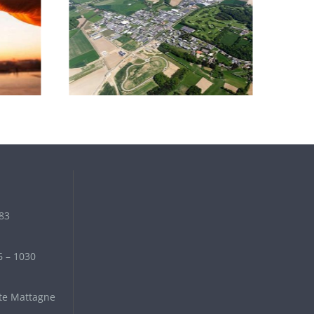
 83
6 – 1030
te Mattagne