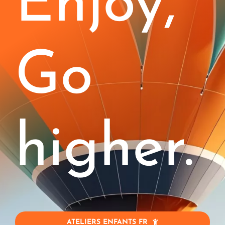
Enjoy,
Enfants (4-11)
Stages
Go
Blog
Jobs
higher.
Entreprise
Contact
Mon Compte
ATELIERS ENFANTS FR